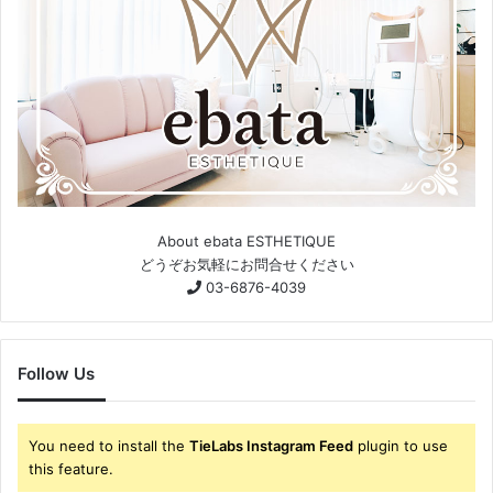
About ebata ESTHETIQUE
どうぞお気軽にお問合せください
03-6876-4039
Follow Us
You need to install the
TieLabs Instagram Feed
plugin to use
this feature.