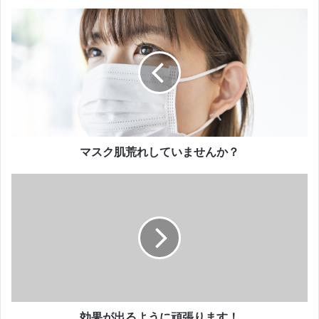
マ
ス
ク
肌
荒
れ
し
て
い
ま
マスク肌荒れしていませんか？
せ
ん
効
か
果
？
が
出
る
よ
う
に
頑
張
効果が出るように頑張ります！