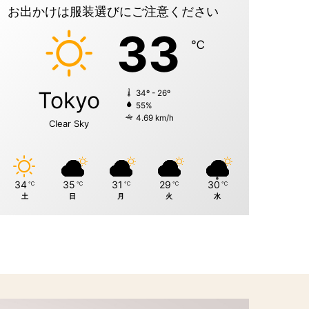
お出かけは服装選びにご注意ください
33
℃
Tokyo
34º - 26º
55%
4.69 km/h
Clear Sky
34
35
31
29
30
℃
℃
℃
℃
℃
土
日
月
火
水