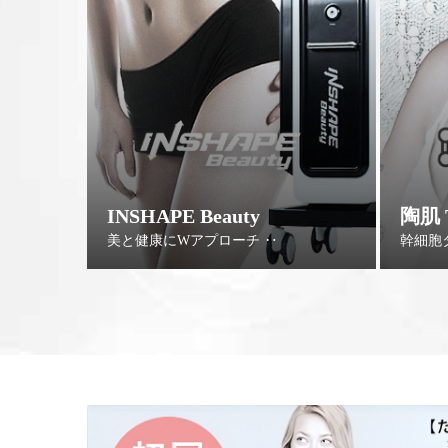
INSHAPE Beauty
陶肌 T
く ‥
美と健康にWアプローチ ‥
幹細胞