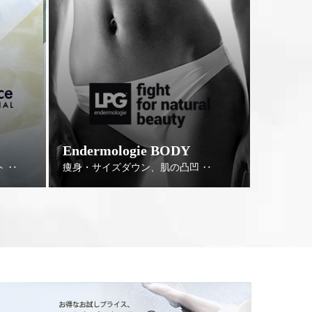
Endermologie BODY
Core H
 ‥
痩身・サイズダウン、肌の凸凹 ‥
痩身、硬