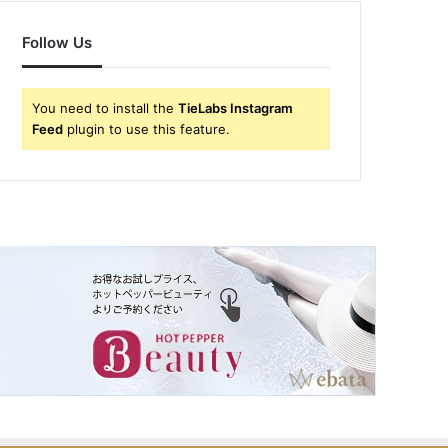
Follow Us
You need to install the
TieLabs Instagram
Feed
plugin to use this feature.