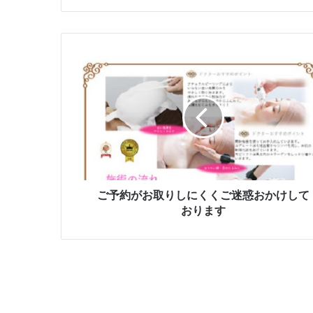
ご
予
約
が
お
取
り
し
に
く
ご予約がお取りしにくくご迷惑おかけして
く
おります
ご
迷
惑
お
か
け
し