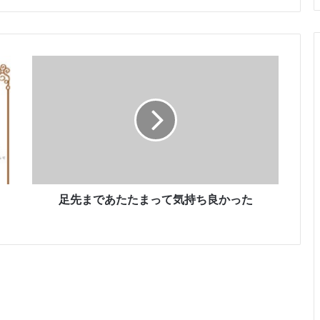
足
先
ま
で
あ
た
た
ま
っ
て
足先まであたたまって気持ち良かった
気
持
ち
良
か
っ
た