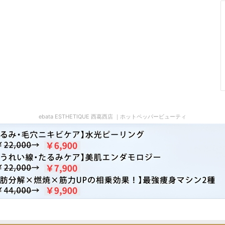
ebata ESTHETIQUE 西葛西店 ｜ホットペッパービューティ