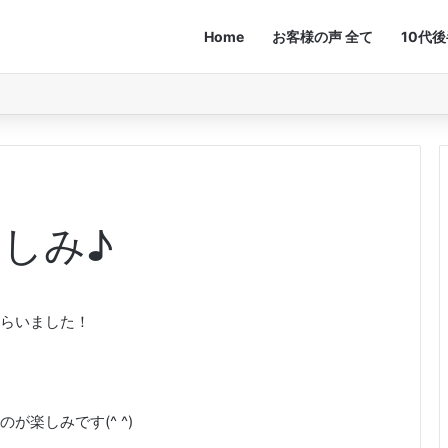
Home
お客様の声 全て
10代
しみ♪
らいました！
楽しみです(^ ^)