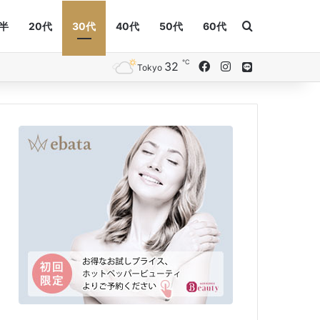
Search for
後半
20代
30代
40代
50代
60代
℃
32
Facebook
Instagram
Line
Tokyo