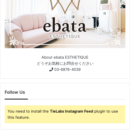
About ebata ESTHETIQUE
どうぞお気軽にお問合せください
03-6876-4039
Follow Us
You need to install the
TieLabs Instagram Feed
plugin to use
this feature.