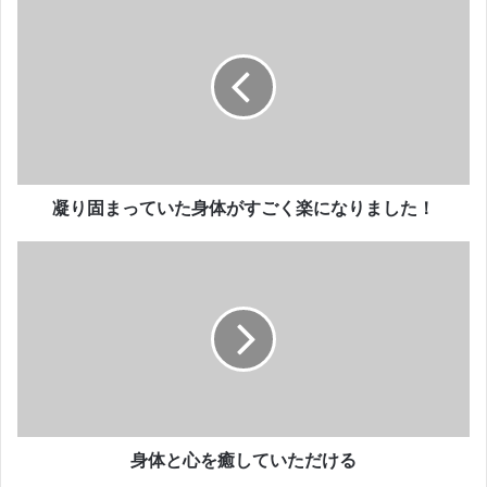
凝
り
固
ま
っ
て
い
た
身
体
凝り固まっていた身体がすごく楽になりました！
が
す
身
ご
体
く
と
楽
心
に
を
な
癒
り
し
ま
て
し
い
た
た
身体と心を癒していただける
！
だ