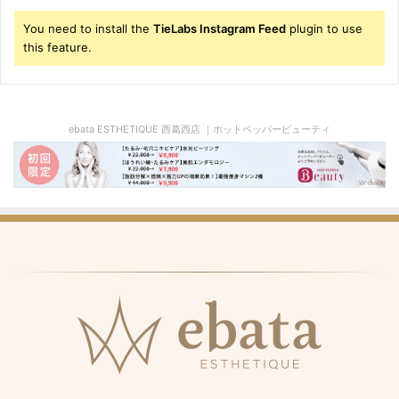
You need to install the
TieLabs Instagram Feed
plugin to use
this feature.
ebata ESTHETIQUE 西葛西店 ｜ホットペッパービューティ