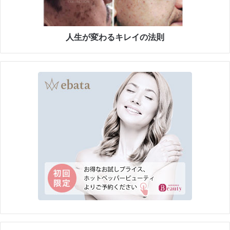
キ
レ
イ
の
人生が変わるキレイの法則
法
則