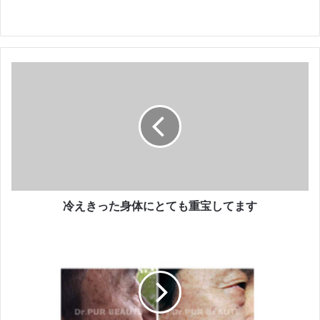
冷
え
き
っ
た
身
体
に
と
て
冷えきった身体にとても重宝してます
も
重
人
宝
生
し
が
て
変
ま
わ
す
る