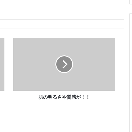
肌
の
明
る
さ
や
質
感
が
！
肌の明るさや質感が！！
！