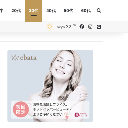
Search for
後半
20代
30代
40代
50代
60代
℃
32
Facebook
Instagram
Line
Tokyo