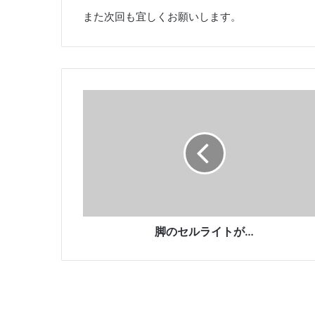
また次回も宜しくお願いします。
脚
の
セ
ル
ラ
イ
ト
が
…
脚のセルライトが…