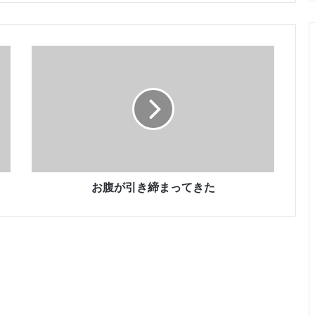
お
腹
が
引
き
締
ま
っ
て
き
お腹が引き締まってきた
た