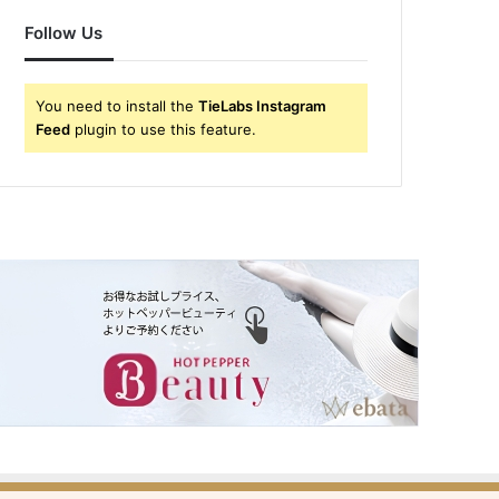
Follow Us
You need to install the
TieLabs Instagram
Feed
plugin to use this feature.