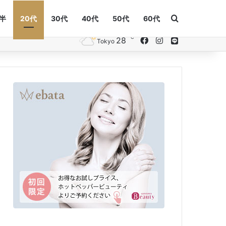
Search for
後半
20代
30代
40代
50代
60代
℃
28
Facebook
Instagram
Line
Tokyo