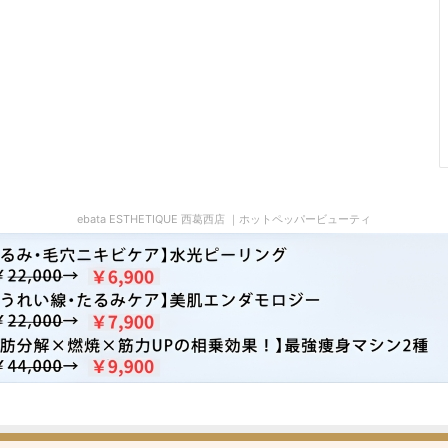
ebata ESTHETIQUE 西葛西店 ｜ホットペッパービューティ