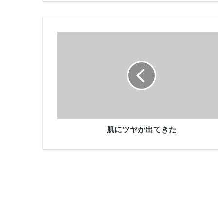
肌
に
ツ
ヤ
が
出
て
き
た
肌にツヤが出てきた