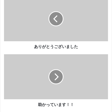
り
が
と
う
ご
ざ
い
ま
し
ありがとうございました
た
助
か
っ
て
い
ま
す
！
！
助かっています！！