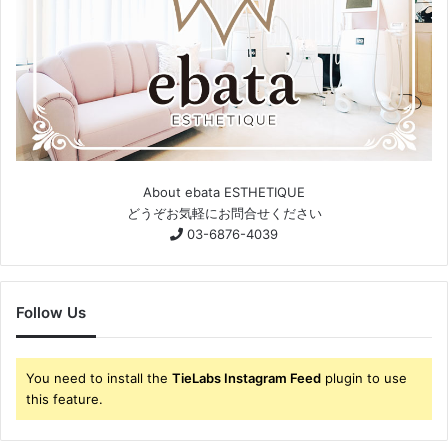
About ebata ESTHETIQUE
どうぞお気軽にお問合せください
03-6876-4039
Follow Us
You need to install the
TieLabs Instagram Feed
plugin to use
this feature.