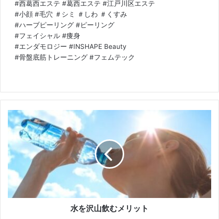
#西葛西エステ #葛西エステ #江戸川区エステ
#小顔 #毛穴 ＃シミ ＃しわ ＃くすみ
#ハーブピーリング #ピーリング
#フェイシャル #痩身
#エンダモロジー #INSHAPE Beauty
#骨盤底筋トレーニング #フェムテック
水
を
沢
山
飲
む
メ
リ
ッ
ト
水を沢山飲むメリット