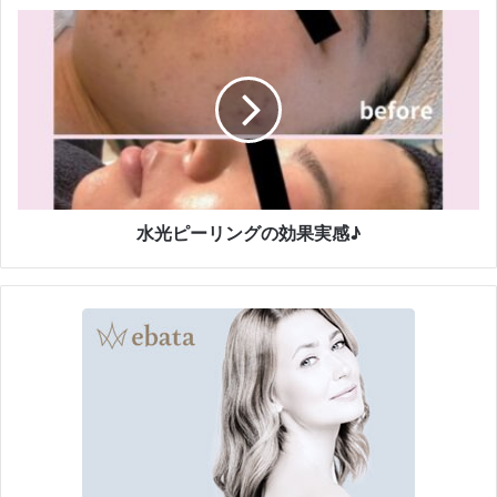
水
光
ピ
ー
リ
ン
グ
の
効
果
水光ピーリングの効果実感♪
実
感
♪