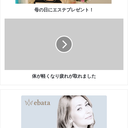
レ
ゼ
母の日にエステプレゼント！
ン
ト
体
！
が
軽
く
な
り
疲
れ
が
取
体が軽くなり疲れが取れました
れ
ま
し
た