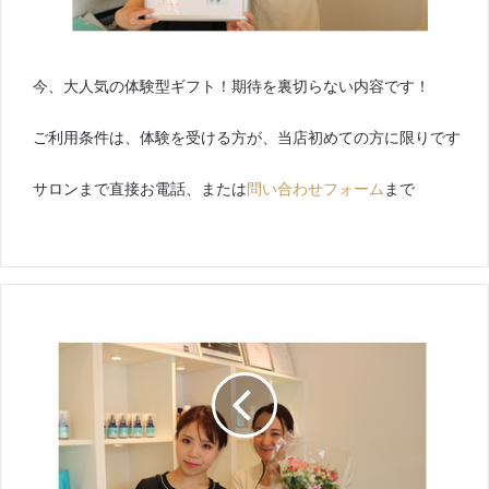
今、大人気の体験型ギフト！期待を裏切らない内容です！
ご利用条件は、体験を受ける方が、当店初めての方に限りです
サロンまで直接お電話、または
問い合わせフォーム
まで
母
の
日
に
エ
ス
テ
プ