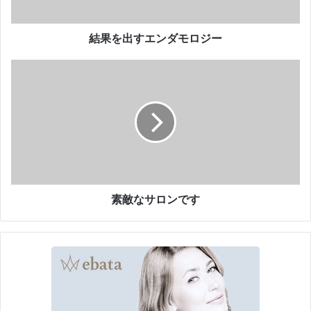
ダ
モ
ロ
結果を出すエンダモロジー
ジ
ー
素
敵
な
サ
ロ
ン
で
す
素敵なサロンです