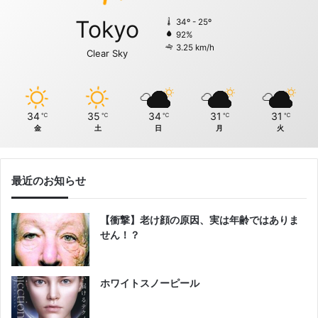
Tokyo
34º - 25º
92%
3.25 km/h
Clear Sky
34
35
34
31
31
℃
℃
℃
℃
℃
金
土
日
月
火
最近のお知らせ
【衝撃】老け顔の原因、実は年齢ではありま
せん！？
ホワイトスノーピール