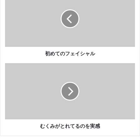
め
て
の
フ
ェ
イ
シ
ャ
ル
初めてのフェイシャル
む
く
み
が
と
れ
て
る
の
を
むくみがとれてるのを実感
実
感