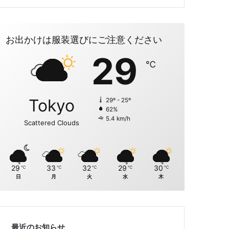
お出かけは服装選びにご注意ください
29
℃
Tokyo
29º - 25º
62%
5.4 km/h
Scattered Clouds
29
33
32
29
30
℃
℃
℃
℃
℃
日
月
火
水
木
最近のお知らせ