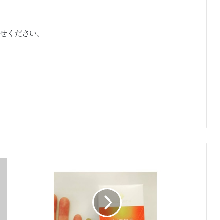
せください。
栄
養
失
調