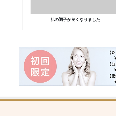
く
な
り
ま
肌の調子が良くなりました
し
た