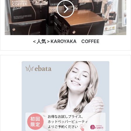
筋
＞
膜
K
リ
A
リ
R
ー
O
ス
Y
ク
A
＜人気＞KAROYAKA COFFEE
リ
K
ー
A
ム
C
O
F
F
E
E