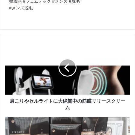
盤底筋 #フェムテック #メンズ #脱毛
#メンズ脱毛
肩
こ
り
や
セ
ル
ラ
イ
ト
に
肩こりやセルライトに大絶賛中の筋膜リリースクリー
大
ム
絶
賛
＜
中
人
の
気