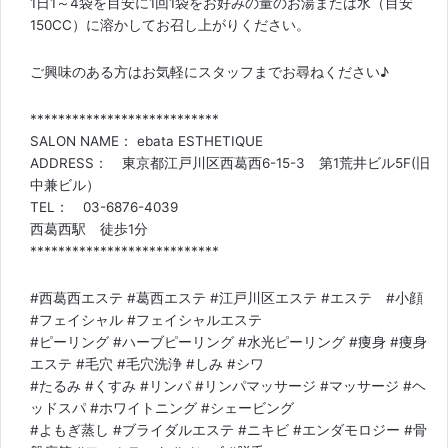
1日1～4袋を目安に1回1袋をお好みの量のお湯または水（目安
150CC）に溶かしてお召し上がりください。
ご興味のある方はお気軽にスタッフまでお尋ねください♪
***************************
SALON NAME： ebata ESTHETIQUE
ADDRESS： 東京都江戸川区西葛西6-15-3 第1荒井ビル5F(旧
中兼ビル）
TEL： 03-6876-4039
西葛西駅 徒歩1分
***************************
#西葛西エステ #葛西エステ #江戸川区エステ #エステ #小顔
#フェイシャル #フェイシャルエステ
#ピーリング #ハーブピーリング #水光ピーリング #痩身 #痩身
エステ #毛穴 #毛穴洗浄 #しみ #シワ
#たるみ #くすみ #リンパ #リンパマッサージ #マッサージ #ヘ
ッドスパ #ホワイトニング #シェービング
#よもぎ蒸し #ブライダルエステ #ニキビ #エンダモロジー #骨