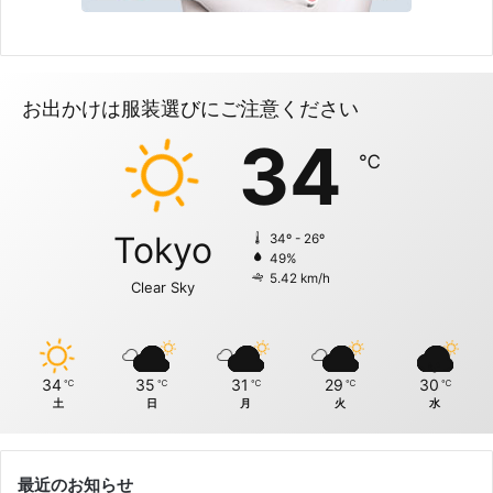
お出かけは服装選びにご注意ください
34
℃
Tokyo
34º - 26º
49%
5.42 km/h
Clear Sky
34
35
31
29
30
℃
℃
℃
℃
℃
土
日
月
火
水
最近のお知らせ