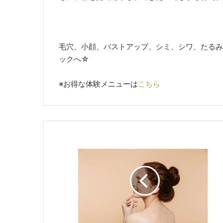
毛穴、小顔、バストアップ、シミ、シワ、たるみ、
ックへ☆
※お得な体験メニューは
こちら
お
顔
脱
毛
は
じ
め
ま