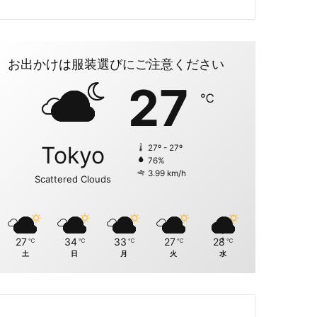
お出かけは服装選びにご注意ください
27
℃
Tokyo
27º - 27º
76%
3.99 km/h
Scattered Clouds
27
34
33
27
28
℃
℃
℃
℃
℃
土
日
月
火
水