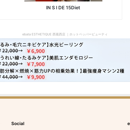
D
i
IN S I DE 15Diet
e
t
ebata ESTHETIQUE 西葛西店 ｜ホットペッパービューティ
Social
e