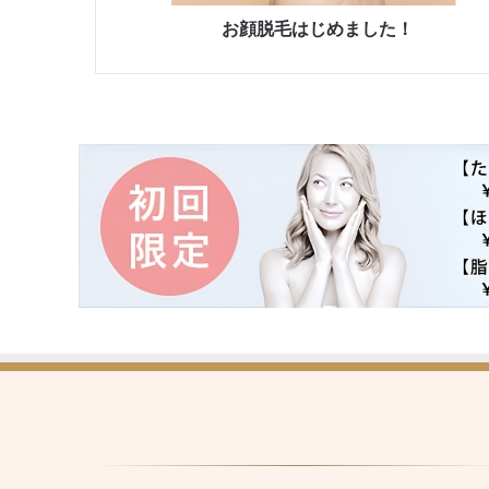
し
た
お顔脱毛はじめました！
！