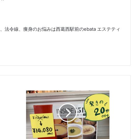
法令線、痩身のお悩みは西葛西駅前のebata エステティ
I
N
S
I
D
E
1
5