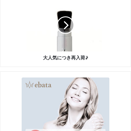
飲
大
み
人
物
気
に
つ
き
再
入
荷
♪
大人気につき再入荷♪