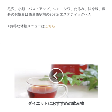
毛穴、小顔、バストアップ、シミ、シワ、たるみ、法令線、痩
身のお悩みは西葛西駅前のebata エステティックへ☆
※お得な体験メニューは
こちら
ダ
イ
エ
ッ
ト
に
お
す
す
め
ダイエットにおすすめの飲み物
の