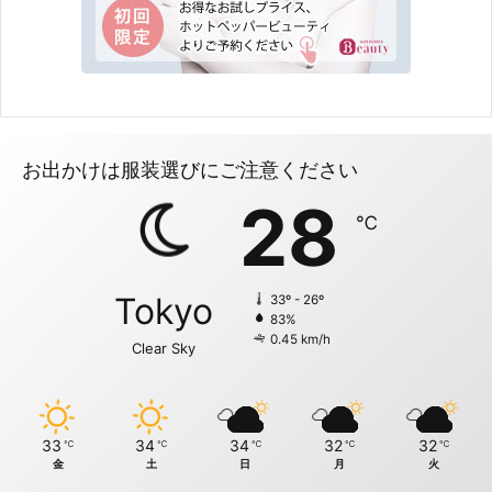
お出かけは服装選びにご注意ください
28
℃
Tokyo
33º - 26º
83%
0.45 km/h
Clear Sky
33
34
34
32
32
℃
℃
℃
℃
℃
金
土
日
月
火