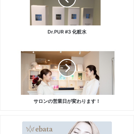
R
#
3
化
粧
Dr.PUR #3 化粧水
水
サ
ロ
ン
の
営
業
日
が
変
わ
サロンの営業日が変わります！
り
ま
す
！