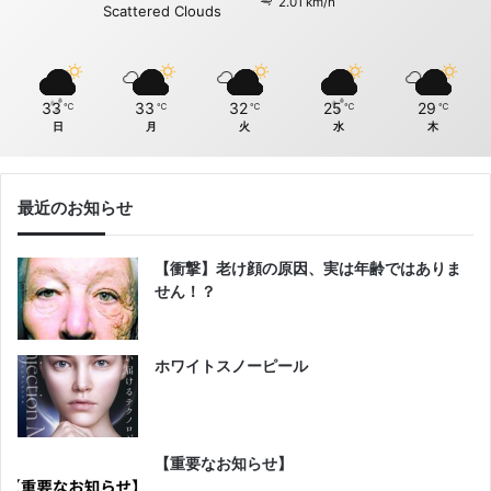
2.01 km/h
Scattered Clouds
33
33
32
25
29
℃
℃
℃
℃
℃
日
月
火
水
木
最近のお知らせ
【衝撃】老け顔の原因、実は年齢ではありま
せん！？
ホワイトスノーピール
【重要なお知らせ】