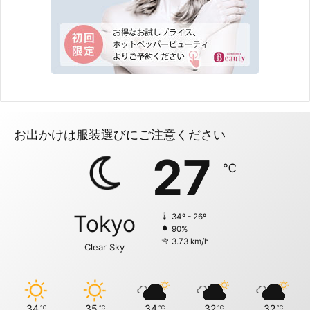
ャ
ル
痩
身
お出かけは服装選びにご注意ください
27
℃
Tokyo
34º - 26º
90%
3.73 km/h
Clear Sky
34
35
34
32
32
℃
℃
℃
℃
℃