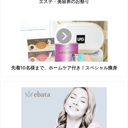
祭
エステ・美容界のお祭り
り
先
着
1
0
名
様
ま
で
、
ホ
先着10名様まで、ホームケア付き！スペシャル痩身
ー
ム
ケ
ア
付
き
！
ス
ペ
シ