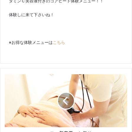
タミンＣ美容液付きのコアヒート体験メニュー！！
体験しに来て下さいね！
※お得な体験メニューは
こちら
エ
ス
テ
・
美
容
界
の
お