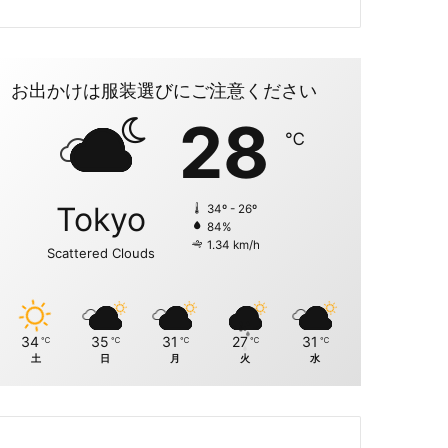
お出かけは服装選びにご注意ください
28
℃
Tokyo
34º - 26º
84%
1.34 km/h
Scattered Clouds
34
35
31
27
31
℃
℃
℃
℃
℃
土
日
月
火
水