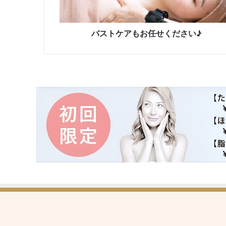
お
任
せ
く
バストケアもお任せください♪
だ
さ
い
♪