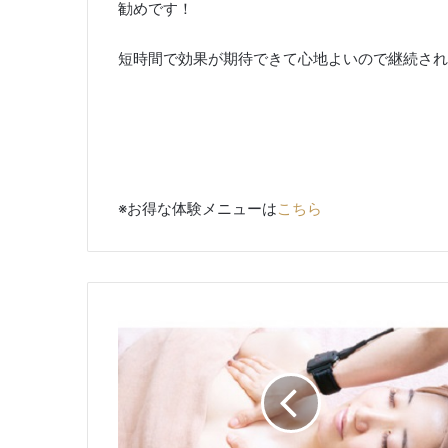
勧めです！
短時間で効果が期待できて心地よいので継続さ
※お得な体験メニューは
こちら
バ
ス
ト
ケ
ア
も