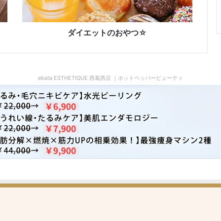
お
や
つ
☆
ダイエットのおやつ☆
ebata ESTHETIQUE 西葛西店 ｜ホットペッパービューティ