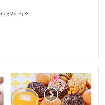
れる方が多いです☆
ダ
イ
エ
ッ
ト
の