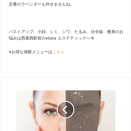
定番のラベンダーも外せませんね。
バストアップ、小顔、シミ、シワ、たるみ、法令線、痩身のお
悩みは西葛西駅前のebata エステティックへ☆
※お得な体験メニューは
こちら
泥
パ
ッ
ク