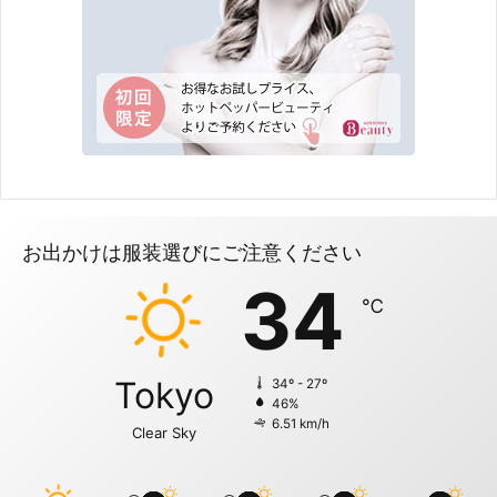
お出かけは服装選びにご注意ください
34
℃
Tokyo
34º - 27º
46%
6.51 km/h
Clear Sky