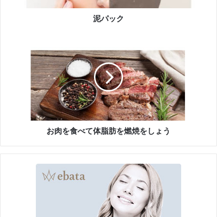
泥パック
お
肉
を
食
べ
て
体
脂
肪
を
お肉を食べて体脂肪を燃焼をしょう
燃
焼
を
し
ょ
う