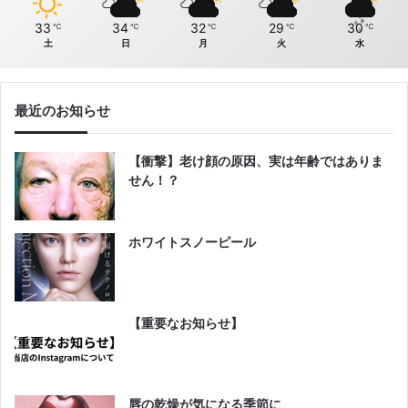
33
34
32
29
30
℃
℃
℃
℃
℃
土
日
月
火
水
最近のお知らせ
【衝撃】老け顔の原因、実は年齢ではありま
せん！？
ホワイトスノーピール
【重要なお知らせ】
唇の乾燥が気になる季節に