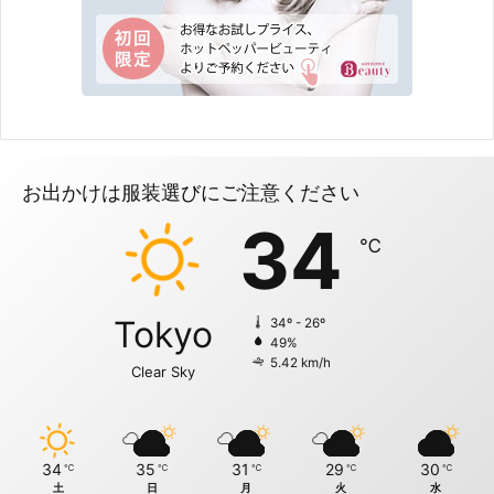
お出かけは服装選びにご注意ください
34
℃
Tokyo
34º - 26º
49%
5.42 km/h
Clear Sky
34
35
31
29
30
℃
℃
℃
℃
℃
土
日
月
火
水