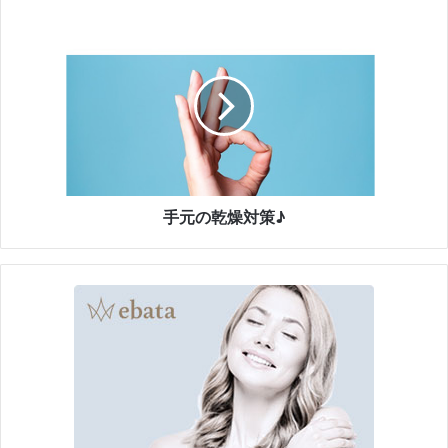
ン
や
手
ご
元
飯
の
が
乾
無
燥
性
対
に
策
食
♪
べ
た
手元の乾燥対策♪
い
！
！