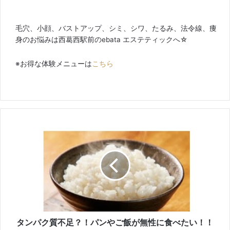
毛穴、小顔、バストアップ、シミ、シワ、たるみ、法令線、痩
身のお悩みは西葛西駅前のebata エステティックへ☆
※お得な体験メニューは
こちら
タ
ン
パ
ク
質
不
足
？
！
パ
タンパク質不足？！パンやご飯が無性に食べたい！！