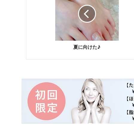
向
け
た
♪
夏に向けた♪