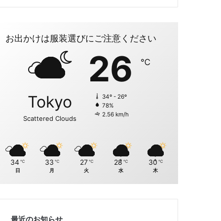
お出かけは服装選びにご注意ください
26
℃
Tokyo
34º - 26º
78%
2.56 km/h
Scattered Clouds
34
33
27
28
30
℃
℃
℃
℃
℃
日
月
火
水
木
最近のお知らせ