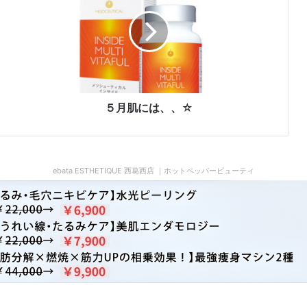
肌
に
は
、
、
☆
５月肌には、、☆
ebata ESTHETIQUE 西葛西店 ｜ホットペッパービューティ